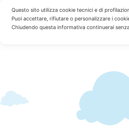
Salta
Questo sito utilizza cookie tecnici e di profilazi
al
Puoi accettare, rifiutare o personalizzare i cook
contenuto
Chiudendo questa informativa continuerai senz
Home
Chi siamo
La