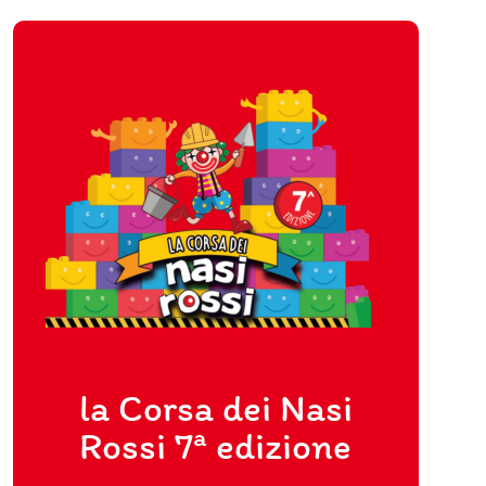
la Corsa dei Nasi
Rossi 7
ª
edizione