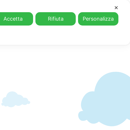
✕
Accetta
Rifiuta
Personalizza
io
La corsa dei Nasi Rossi
Eventi
Contatti