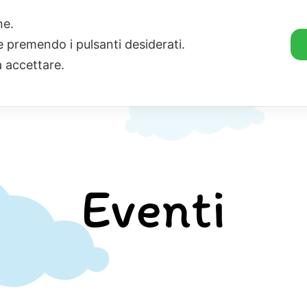
one.
ie premendo i pulsanti desiderati.
a accettare.
 Clownterapia
Fai una donazione
Diventa volontar
Eventi