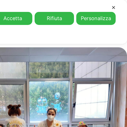
✕
Accetta
Rifiuta
Personalizza
io
La corsa dei Nasi Rossi
Eventi
Contatti