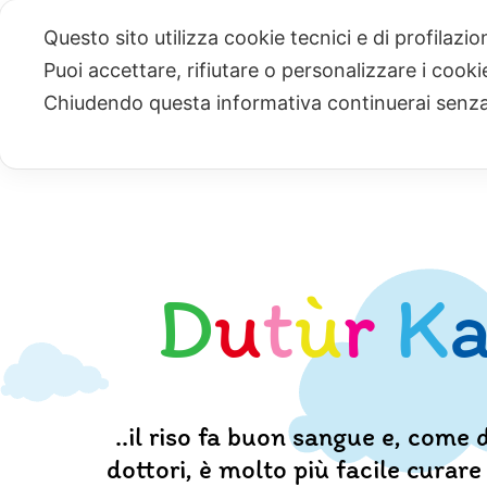
Salta
Questo sito utilizza cookie tecnici e di profilazi
al
Puoi accettare, rifiutare o personalizzare i cook
contenuto
Chiudendo questa informativa continuerai senz
Home
Chi siamo
La
D
u
t
ù
r
K
..il riso fa buon sangue e, come d
dottori, è molto più facile curar