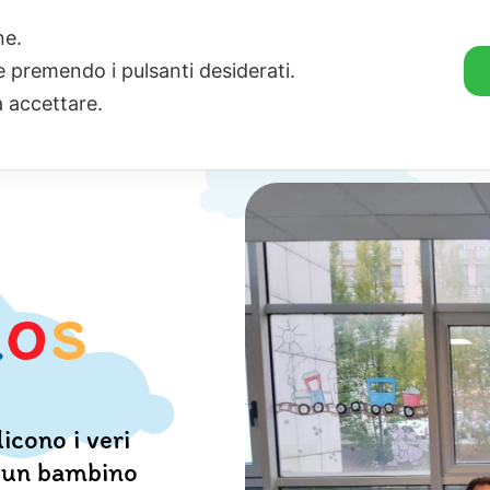
one.
ie premendo i pulsanti desiderati.
a accettare.
 Clownterapia
Fai una donazione
Diventa volontar
a
o
s
icono i veri
e un bambino