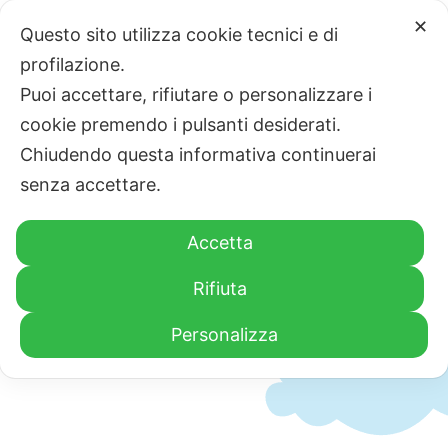
Salta
✕
Questo sito utilizza cookie tecnici e di
al
profilazione.
contenuto
Puoi accettare, rifiutare o personalizzare i
cookie premendo i pulsanti desiderati.
Tog
Chiudendo questa informativa continuerai
Nav
senza accettare.
Home
Accetta
Chi siamo
Eventi
Rifiuta
Personalizza
La Clownterapia
Fai una donazione