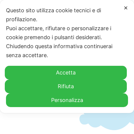
Salta
✕
Questo sito utilizza cookie tecnici e di
al
profilazione.
contenuto
Puoi accettare, rifiutare o personalizzare i
cookie premendo i pulsanti desiderati.
Tog
Chiudendo questa informativa continuerai
Nav
senza accettare.
Home
Accetta
Chi siamo
Eventi
Rifiuta
Personalizza
La Clownterapia
Fai una donazione