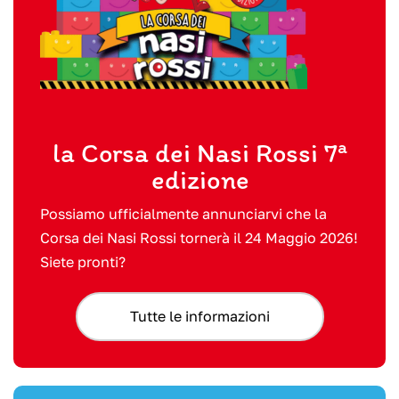
la Corsa dei Nasi Rossi 7
ª
edizione
Possiamo ufficialmente annunciarvi che la
Corsa dei Nasi Rossi tornerà il 24 Maggio 2026!
Siete pronti?
Tutte le informazioni